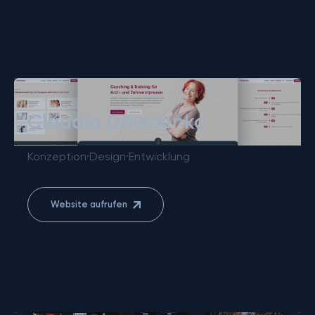
Claudia Davidenko
Konzeption
·
Design
·
Entwicklung
Website aufrufen