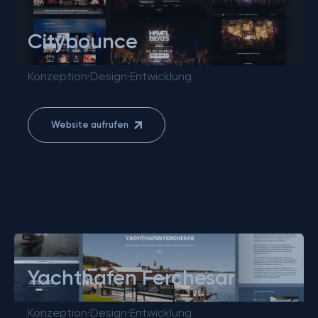
Citybounce
Konzeption
·
Design
·
Entwicklung
Website aufrufen
Yachthafen Ferchesar
Konzeption
·
Design
·
Entwicklung